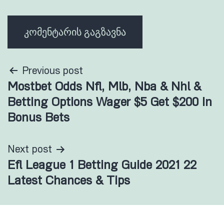
Previous post
Mostbet Odds Nfl, Mlb, Nba & Nhl &
Betting Options Wager $5 Get $200 In
Bonus Bets
Next post
Efl League 1 Betting Guide 2021 22
Latest Chances & Tips