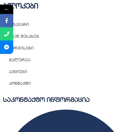
ბლოკები
←
მთავარი
ჩვენ შესახებ
სერვისები
გალერეა
აქციები
კონტაქტი
საკონტაქტო ინფორმაცია